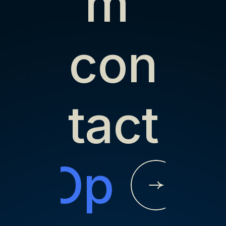
m 
con
tact
Op