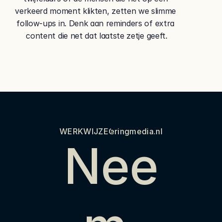
verkeerd moment klikten, zetten we slimme 
follow-ups in. Denk aan reminders of extra 
content die net dat laatste zetje geeft.
WERKWIJZE
info@bekkeringmedia.nl
CASES
OVER ONS
BLOG
Nee