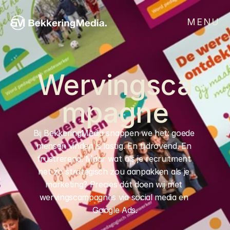
MENU
Wervingsca
mpagne
Bij BekkeringMedia snappen we het: goede 
mensen vinden is lastig. En tijdrovend. En 
frustrerend. Maar wat als je recruitment 
net zo strategisch zou aanpakken als je 
marketing? Precies dát doen wij met 
wervingscampagnes via social media en 
Google Ads.