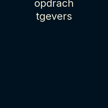
opdrach
tgevers
"Het is enorm prettig samenwerken 
"Afgelopen 
met Remco! Voor Amarant hebben 
de Woensel
we samen een campagne bedacht 
met Bekkerin
voor het werven van nieuwe 
tot een moo
collega's. Het resultaat mag er 
vertalen va
wezen! Bij de uitwerking van de 
aanspreken 
visuals was het fijn schakelen en 
beroepsgroe
bovendien laagdrempelig."
hen kunnen