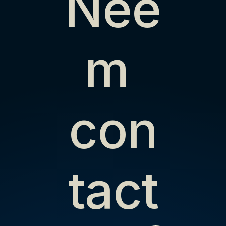
Nee
m 
con
tact