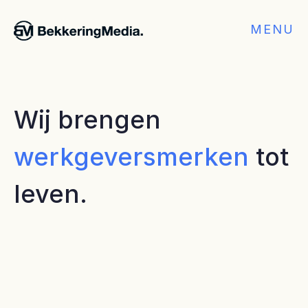
MENU
Wij brengen 
werkgeversmerken
 tot 
leven.
onderwijs
zetten
wij
werkgeversmerken
op
de
kaart
en
ma