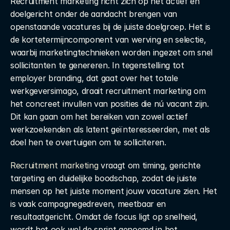
Recruitment marketing richt zich op het actief en 
doelgericht onder de aandacht brengen van 
openstaande vacatures bij de juiste doelgroep. Het is 
de kortetermijncomponent van werving en selectie, 
waarbij marketingtechnieken worden ingezet om snel 
sollicitanten te genereren. In tegenstelling tot 
employer branding, dat gaat over het totale 
werkgeversimago, draait recruitment marketing om 
het concreet invullen van posities die nú vacant zijn. 
Dit kan gaan om het bereiken van zowel actief 
werkzoekenden als latent geïnteresseerden, met als 
doel hen te overtuigen om te solliciteren. 
Recruitment marketing
 vraagt om timing, gerichte 
targeting en duidelijke boodschap, zodat de juiste 
mensen op het juiste moment jouw vacature zien. Het 
is vaak campagnegedreven, meetbaar en 
resultaatgericht. Omdat de focus ligt op snelheid, 
wordt het ook wel de sprint genoemd in het 